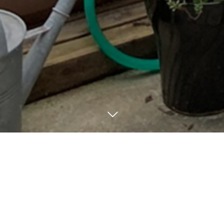
TEL
ACCESS
メール
NEWS
5
25
2021