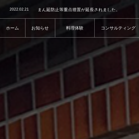
2022.03.5
まん延防止等重点措置がさらに延長されました。
2022.02.21
まん延防止等重点措置が延長されました。
2022.01.27
2022.01.22
味噌づくりの予約は受付を終了しました。
2021.11.24
ドラァグクィーンとうどん作り体験はいかが？
ホーム
お知らせ
料理体験
コンサルティング
2021.11.23
大阪いらっしゃいキャンペーン
HOME
NEWS
EXPERIENCE
CONSULTING
2022.03.5
まん延防止等重点措置がさらに延長されました。